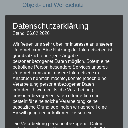
Objekt- und Werkschutz
Ob im Tages- oder Nachtdienst, zeitlich
Datenschutzerklärung
begrenzt oder im 12/24 Stundendienst
sichern und kontrollieren erfahrene und
Stand: 06.02.2026
qualifizierte Sicherheitsdienstmitarbeiter
Wir freuen uns sehr über Ihr Interesse an unserem
Ihr Gelände und Gebäude.
Unternehmen. Eine Nutzung der Internetseiten ist
grundsätzlich ohne jede Angabe
personenbezogener Daten möglich. Sofern eine
betroffene Person besondere Services unseres
Unternehmens über unsere Internetseite in
Anspruch nehmen möchte, könnte jedoch eine
Verarbeitung personenbezogener Daten
erforderlich werden. Ist die Verarbeitung
personenbezogener Daten erforderlich und
besteht für eine solche Verarbeitung keine
gesetzliche Grundlage, holen wir generell eine
Brandschutz- Helfer
Einwilligung der betroffenen Person ein.
Die Verarbeitung personenbezogener Daten,
Laut Arbeitsschutzgesetz § 10 sollten