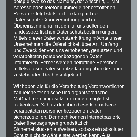
beispielsweise des Namens, der Anschrift, E-Mail-
(5%) der Mitarbeiter eines Unternehmens
Adresse oder Telefonnummer einer betroffenen
mit „normaler“ Brandgefährdung als
Person, erfolgt stets im Einklang mit der
Datenschutz-Grundverordnung und in
Brandschutzhelfer unterwiesen sein.
Übereinstimmung mit den für uns geltenden
Nach Art und Größe oder
landesspezifischen Datenschutzbestimmungen.
Brandgefährdung des Betriebes kann
Mittels dieser Datenschutzerklärung möchte unser
eine höhere Unterweisungsquote
Unternehmen die Öffentlichkeit über Art, Umfang
sinnvoll sein.
und Zweck der von uns erhobenen, genutzten und
verarbeiteten personenbezogenen Daten
informieren. Ferner werden betroffene Personen
mittels dieser Datenschutzerklärung über die ihnen
zustehenden Rechte aufgeklärt.
Wir haben als für die Verarbeitung Verantwortlicher
zahlreiche technische und organisatorische
Maßnahmen umgesetzt, um einen möglichst
lückenlosen Schutz der über diese Internetseite
verarbeiteten personenbezogenen Daten
sicherzustellen. Dennoch können Internetbasierte
Sicherheit im Einzelhandel
Datenübertragungen grundsätzlich
Sicherheitslücken aufweisen, sodass ein absoluter
Schutz nicht gewährleistet werden kann. Aus
Durch die Unterstützung zahlreicher