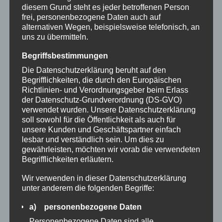
diesem Grund steht es jeder betroffenen Person
Geschäftspartner hier aus Wolfsburg, gibt
frei, personenbezogene Daten auch auf
es seit dem Jahr 2003 wieder die
alternativen Wegen, beispielsweise telefonisch, an
Citydetektive in der Wolfsburger
uns zu übermitteln.
Innenstadt.
Begriffsbestimmungen
Die Erfahrung hat gezeigt, dass diese Art
der Überwachung effektiver und
Die Datenschutzerklärung beruht auf den
Begrifflichkeiten, die durch den Europäischen
kostengünstiger ist als der Dauereinsatz
Richtlinien- und Verordnungsgeber beim Erlass
von Hausdetektiven.
der Datenschutz-Grundverordnung (DS-GVO)
verwendet wurden. Unsere Datenschutzerklärung
soll sowohl für die Öffentlichkeit als auch für
unsere Kunden und Geschäftspartner einfach
lesbar und verständlich sein. Um dies zu
gewährleisten, möchten wir vorab die verwendeten
Begrifflichkeiten erläutern.
Wir verwenden in dieser Datenschutzerklärung
unter anderem die folgenden Begriffe:
a) personenbezogene Daten
Empfangsdienste
Personenbezogene Daten sind alle